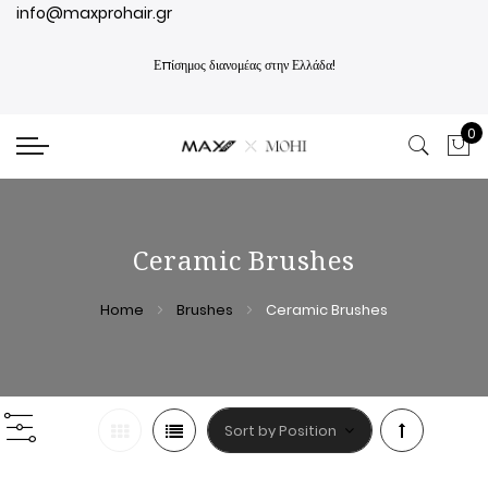
info@maxprohair.gr
Επίσημος διανομέας στην Ελλάδα!
0
My
Ceramic Brushes
Home
Brushes
Ceramic Brushes
Set