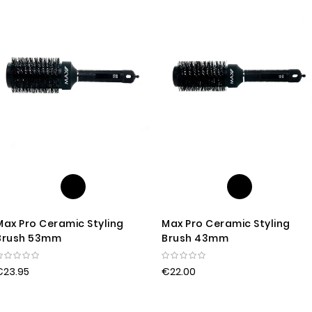
Descendin
Direction
Max Pro Ceramic Styling
Max Pro Ceramic Styling
Brush 53mm
Brush 43mm
€23.95
€22.00