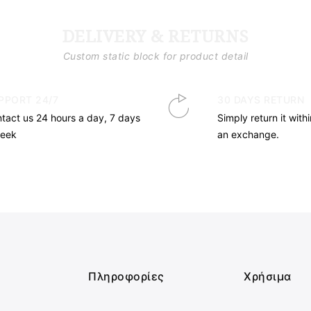
DELIVERY & RETURNS
Custom static block for product detail
PPORT 24/7
30 DAYS RETURN
tact us 24 hours a day, 7 days
Simply return it with
week
an exchange.
Πληροφορίες
Χρήσιμα