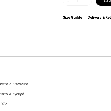
-
+
ΠΡΟ
Size Guilde
Delivery & Re
Λεπτά & Κανονικά
τιστά & Σγουρά
60721