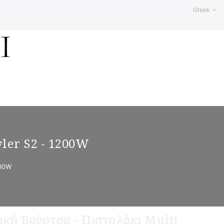
Greek
yler S2 - 1200W
200W
κή Βούρτσα - Πιστολάκι Multi