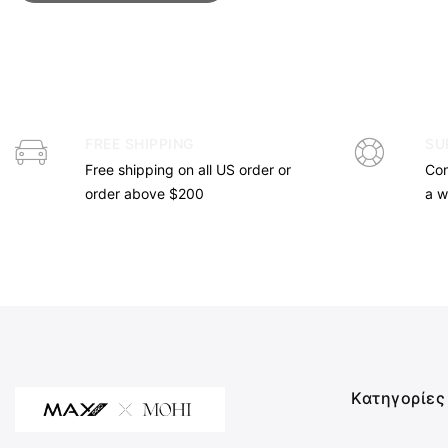
FREE SHIPPING
SU
Free shipping on all US order or
Con
order above $200
a 
Κατηγορίες