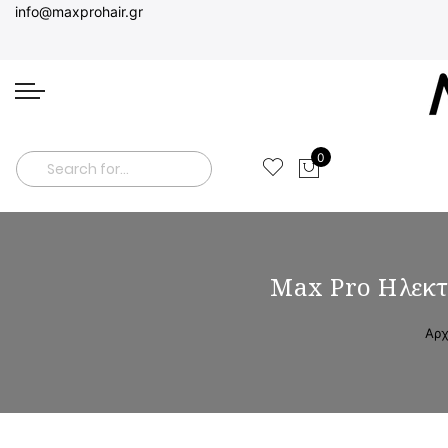
info@maxprohair.gr
0
Το καλάθι μο
Search
Max Pro Ηλεκτρ
Αρχ
Μετάβαση
Μετάβαση