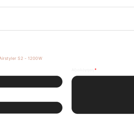
Max Pro Ηλεκτρική Βούρτσα - Πιστολάκι Multi Airstyler S2 - 1200W
Αξιολόγηση