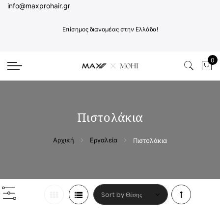
info@maxprohair.gr
Επίσημος διανομέας στην Ελλάδα!
0
Το 
Πιστολάκια
Αρχική
Εργαλεία
Πιστολάκια
Φθίνουσα