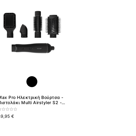
ταξινόμηση
Max Pro Ηλεκτρική Βούρτσα -
ιστολάκι Multi Airstyler S2 -
1200W
89,95 €