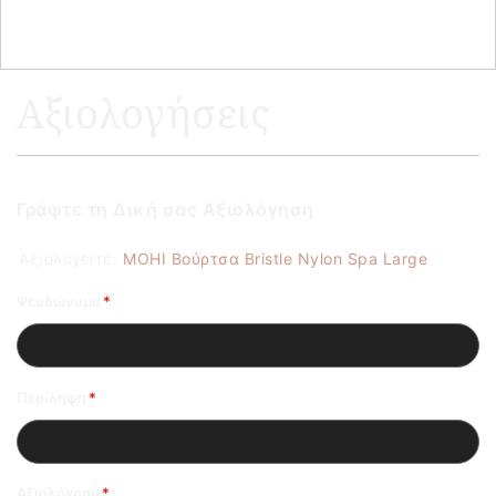
Αξιολογήσεις
Γράψτε τη Δική σας Αξιολόγηση
Αξιολογείτε:
MOHI Βούρτσα Bristle Nylon Spa Large
Ψευδώνυμο
Περίληψη
Αξιολόγηση