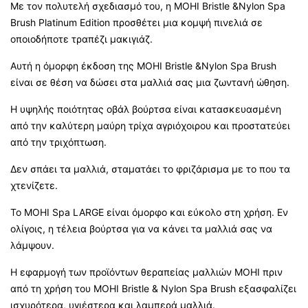
Με τον πολυτελή σχεδιασμό του, η MOHI Bristle &Nylon Spa
Brush Platinum Edition προσθέτει μια κομψή πινελιά σε
οποιοδήποτε τραπέζι μακιγιάζ
.
Αυτή η όμορφη έκδοση της MOHI Bristle &Nylon Spa Brush
είναι σε θέση να δώσει στα μαλλιά σας μια ζωντανή ώθηση.
Η υψηλής ποιότητας οβάλ βούρτσα είναι κατασκευασμένη
από την καλύτερη μαύρη τρίχα αγριόχοιρου και προστατεύει
από την τριχόπτωση.
Δεν σπάει τα μαλλιά, σταματάει το φριζάρισμα με το που τα
χτενίζετε.
Το MOHI Spa LARGE είναι όμορφο και εύκολο στη χρήση. Εν
ολίγοις, η τέλεια βούρτσα για να κάνει τα μαλλιά σας να
λάμψουν.
Η εφαρμογή των προϊόντων θεραπείας μαλλιών MOHI πριν
από τη χρήση του MOHI Bristle & Nylon Spa Brush εξασφαλίζει
ισχυρότερα, υγιέστερα και λαμπερά μαλλιά.