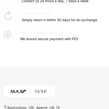
Contact us 24 hours a day, 7 days a week
30 DAYS RETURN
Simply return it within 30 days for an exchange.
100% PAYMENT SECURE
We ensure secure payment with PEV
Αριστοτέλους 126, Αχαρναί 136 74