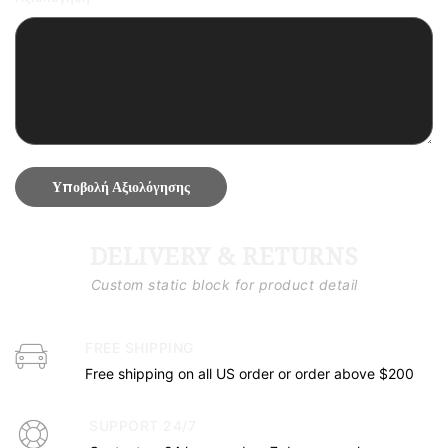
Υποβολή Αξιολόγησης
DELIVERY & RETURNS
Custom static block for product detail
FREE SHIPPING
Free shipping on all US order or order above $200
SUPPORT 24/7