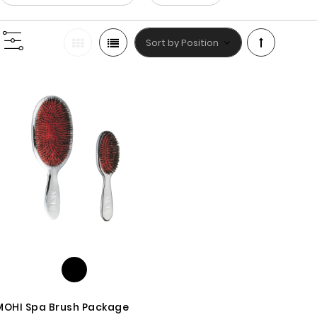
Set
Descendin
Direction
MOHI Spa Brush Package