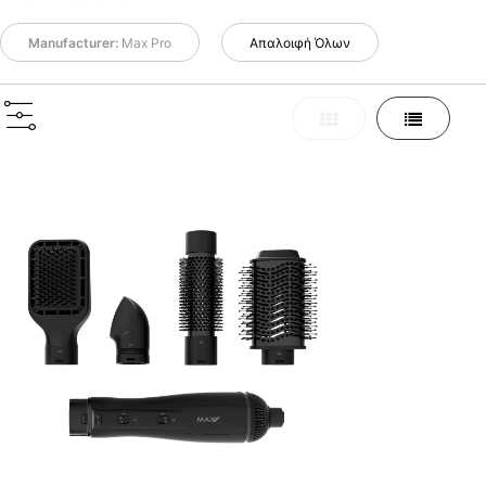
Manufacturer:
Max Pro
Απαλοιφή Όλων
Πλέγμα
Λίστα
Προβολή
ως