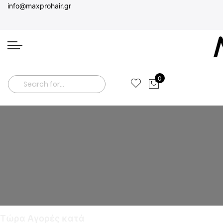
info@maxprohair.gr
0
Το καλάθι μο
Search
Τώρα Αγορές κατά