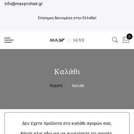
info@maxprohair.gr
Επίσημος διανομέας στην Ελλάδα!
0
Το 
Καλάθι
Αρχική
Καλάθι
Δεν έχετε προϊόντα στο καλάθι αγορών σας.
Κάντε κλικ
εδώ
για να συνεχίσετε τις αγορές.