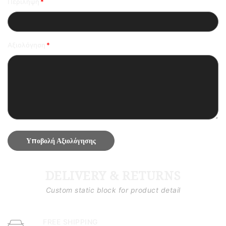
Περίληψη
Αξιολόγηση
Υποβολή Αξιολόγησης
DELIVERY & RETURNS
Custom static block for product detail
FREE SHIPPING