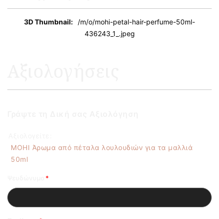
Περισσότερες
/m/o/mohi-petal-hair-perfume-50ml-
Πληροφορίες
436243_1_.jpeg
Αξιολογήσεις
Γράψτε τη Δική σας Αξιολόγηση
Αξιολογείτε:
MOHI Άρωμα από πέταλα λουλουδιών για τα μαλλιά
50ml
Ψευδώνυμο