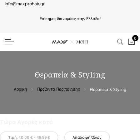
info@maxprohair.gr
Επίσημος διανομέας στην Ελλάδα!
0
Το 
Θεραπεία & Styling
Αρχική
Προϊόντα Περιποίησης
Θεραπεία & Styling
Τώρα Αγορές κατά
Τιμή:
40,00 € - 49,99 €
Απαλοιφή Όλων