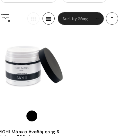
Φθίνουσα
ταξινόμηση
MOHI Μάσκα Αναδόμησης &