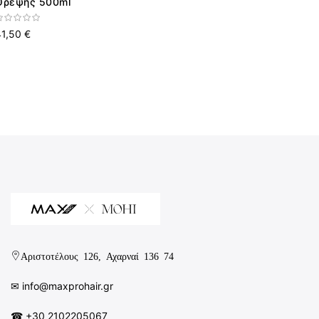
Θρέψης 500ml
41,50 €
Αριστοτέλους 126, Αχαρναί 136 74
✉︎
info@maxprohair.gr
☎ +30 2102205067